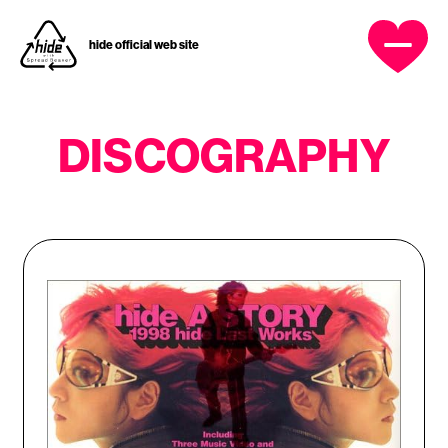
hide official web site
OFFICIAL MENU
HOME
DISCOGRAPHY
NEWS
PROFILE
DISCOGRAPHY
MUSIC VIDEO