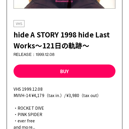
GOODS
VHS
hide A STORY 1998 hide Last
Works～121日の軌跡～
FANCLUB MENU
RELEASE：1999.12.08
JOIN
LOGIN
BUY
FC NEWS
VHS 1999.12.08
MVVH-14 ¥4,179（tax in.）/ ¥3,980（tax out）
OTHER TAKES
・ROCKET DIVE
・PINK SPIDER
・ever free
FC MOVIE
and more...