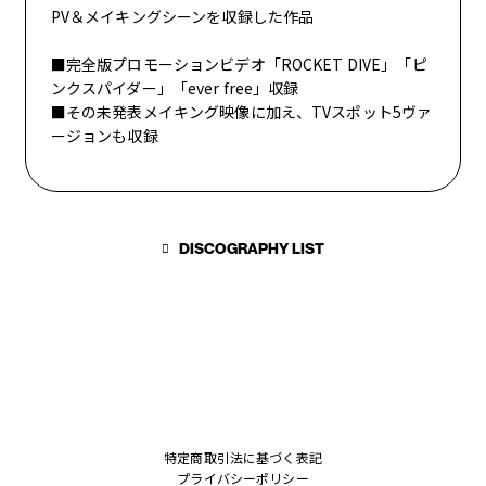
PV＆メイキングシーンを収録した作品
STAFF BLOG
■完全版プロモーションビデオ「ROCKET DIVE」「ピ
ンクスパイダー」「ever free」収録
■その未発表メイキング映像に加え、TVスポット5ヴァ
WALLPAPER
ージョンも収録
ARCHIVE
DISCOGRAPHY LIST
特定商取引法に基づく表記
プライバシーポリシー