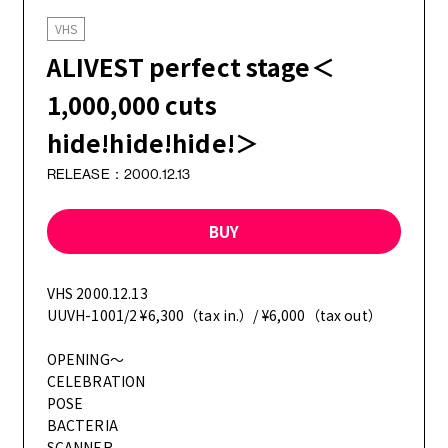
OTHER TAKES
VHS
ALIVEST perfect stage＜
FC MOVIE
1,000,000 cuts
hide!hide!hide!＞
STAFF BLOG
RELEASE：2000.12.13
WALLPAPER
BUY
ARCHIVE
VHS 2000.12.13
UUVH-1001/2 ¥6,300（tax in.）/ ¥6,000（tax out）
OPENING～
CELEBRATION
POSE
BACTERIA
SCANNER