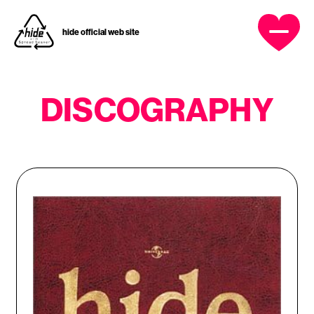
hide official web site
OFFICIAL MENU
DISCOGRAPHY
HOME
NEWS
PROFILE
DISCOGRAPHY
MUSIC VIDEO