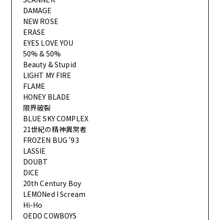
DAMAGE
NEW ROSE
ERASE
EYES LOVE YOU
50% & 50%
Beauty & Stupid
LIGHT MY FIRE
FLAME
HONEY BLADE
限界破裂
BLUE SKY COMPLEX
21世紀の精神異常者
FROZEN BUG '93
LASSIE
DOUBT
DICE
20th Century Boy
LEMONed I Scream
Hi-Ho
OEDO COWBOYS