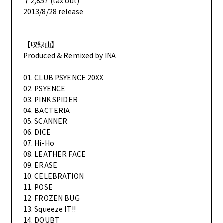
￥2,857 (tax out)
2013/8/28 release
【収録曲】
Produced & Remixed by INA
01. CLUB PSYENCE 20XX
02. PSYENCE
03. PINK SPIDER
04. BACTERIA
05. SCANNER
06. DICE
07. Hi-Ho
08. LEATHER FACE
09. ERASE
10. CELEBRATION
11. POSE
12. FROZEN BUG
13. Squeeze IT!!
14. DOUBT