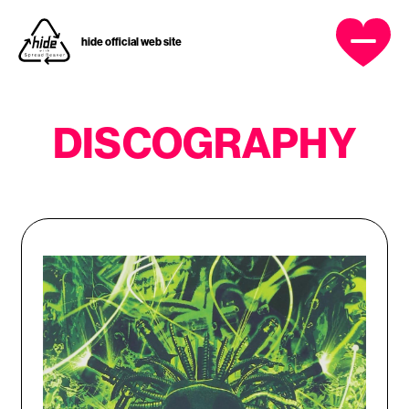
hide official web site
OFFICIAL MENU
DISCOGRAPHY
HOME
NEWS
PROFILE
DISCOGRAPHY
MUSIC VIDEO