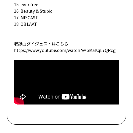
15. ever free
16. Beauty & Stupid
17. MISCAST
18. OBLAAT
収録曲ダイジェストはこちら
https://www.youtube.com/watch?v=pMaKqL7QRcg