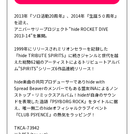
FC NEWS
OTHER TAKES
2013年『ソロ活動20周年』、2014年『生誕５０周年』
を迎え、
アニバーサリープロジェクト"hide ROCKET DIVE
FC MOVIE
2013-14"を展開。
1999年にリリースされミリオンセラーを記録した
STAFF BLOG
『hide TRIBUTE SPIRITS』に続きジャンルと世代を越
えた総勢62組のアーティストによるトリビュートアルバ
ム"SPIRITS"シリーズ6作品連続リリース！
WALLPAPER
hide楽曲の共同プロデューサーでありhide with
Spread Beaverのメンバーでもある盟友INAによるノン
ARCHIVE
ストップ・リミックスアルバム！hideが自身のサウン
ドを表現した造語『PSYBORG ROCK』をタイトルに据
え、唯一無二のhideオフィシャルクラブイベント
『CLUB PSYENCE』の熱気をラッピング！
TKCA-73942