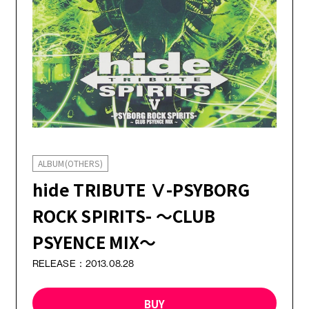
GOODS
ALBUM(OTHERS)
hide TRIBUTE Ⅴ-PSYBORG
ROCK SPIRITS- ～CLUB
FANCLUB MENU
PSYENCE MIX～
JOIN
LOGIN
RELEASE：2013.08.28
BUY