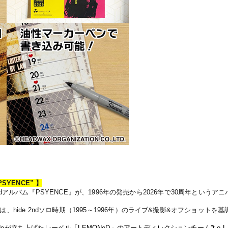
PSYENCE”
】
d
アルバム『
PSYENCE
』が、
1996
年の発売から
2026
年で
30
周年というアニ
は、
hide 2nd
ソロ時期（
1995
～
1996
年
）のライブ
&
撮影
&
オフショットを
基
de
が立ち上げたレーベル「
LEMONeD
」のアートディレクションチーム
”t.o.L