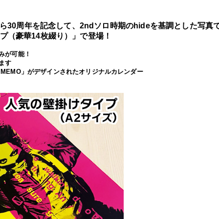
ら
30
周年
を記念して、
2nd
ソロ時期の
hide
を基調とした写真
プ（豪華
14
枚綴り）
」
で登場！
みが可能！
ます
s MEMO
」がデザインされたオリジナルカレンダー