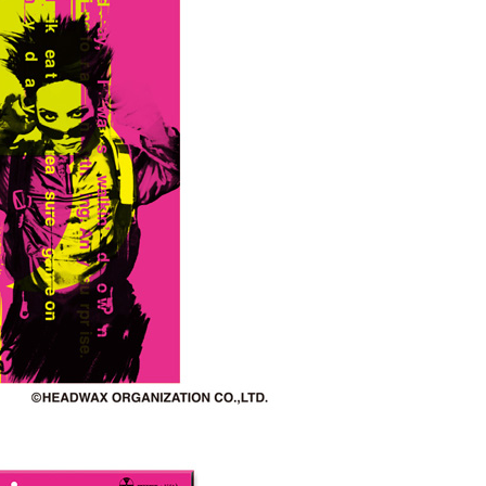
OTH
FC 
PHY
STA
EO
WAL
ARC