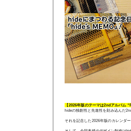
【
2026
年版のテーマは
2nd
アルバム
“
hide
の独創性と先進性を刻み込んだ
2n
それを記念した
2026
年版のカレンダー
そして、今回表紙のデザイン制作は
hi