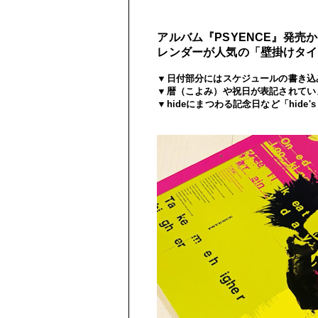
アルバム
『
PSYENCE
』
発売か
レンダーが人気の「壁掛けタイ
▼
日付部分にはスケジュールの書き込
▼
暦（こよみ）や祝日が表記されてい
▼
hide
にまつわる記念日など「
hide'