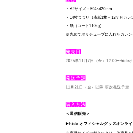
・
A2
サイズ：
594×420mm
・
14
枚つづり（表紙
1
枚＋
12
ケ月カレ
・紙（コート
110kg
）
※丸めてポリチューブに入れたカレン
発売日
2025
年
11
月
7
日（金）
12:00〜
hide
発送予定
11
月
21
日（金）以降 順次発送予定
購入方法
＜通信販売＞
▶️
hide
オフィシャルグッズオンライ