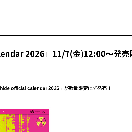
 calendar 2026」11/7(金)12:00～
FANCLUB MENU
hide official calendar 2026
」が数量限定にて発売！
JOIN
LO
FC 