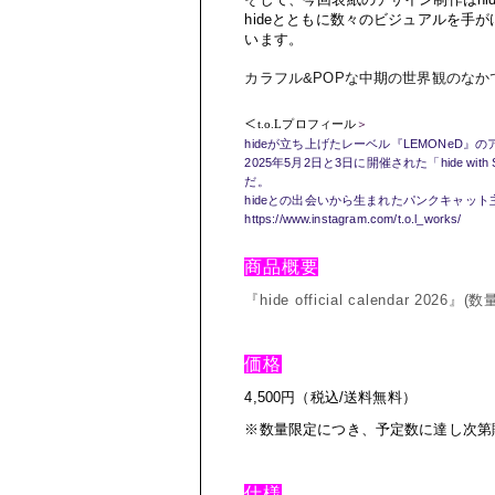
hide
とともに
数々のビジュアルを手が
います。
カラフル
&POP
な中期の世界観のなか
＜
t.o.Lプロフィール
＞
hide
が立ち上げたレーベル『
LEMONeD
』の
2025
年
5
月
2
日と
3
日に開催された「
hide with
だ。
hide
との出会いから生まれたパンクキャット
https://www.instagram.com/t.o.l_works/
商品概要
『
hide official calendar 2026
』
(
数
価格
4,500
円（税込
/
送料無料）
※数量限定につき、予定数に達し次第
仕様