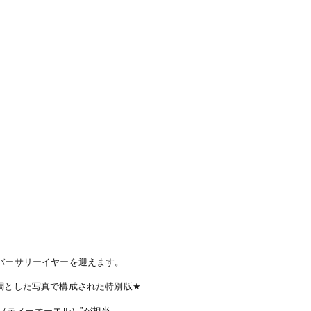
バーサリーイヤーを迎えます。
調とした写真で構成された
特別版
★
（ティーオーエル）
”
が担当。