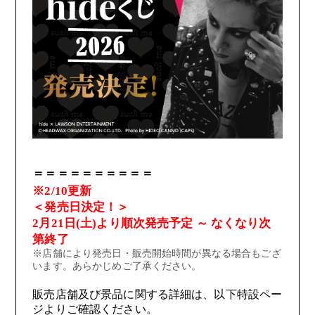
GOODS
＝＝＝＝＝＝＝＝＝＝
※2/10更新
＜発売日決定！＞
FANCLUB MENU
2月21日(土)より順次発売予定 ～ なくなり次
第終了
※店舗により発売日・販売開始時間が異なる場合もござ
JOIN
LOGIN
います。あらかじめご了承ください。
販売店舗及び景品に関する詳細は、以下特設ペー
FC NEWS
ジよりご確認ください。