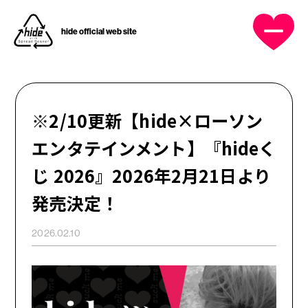
hide official web site
OFFICIAL MENU
HOME
※2/10更新【hide×ローソン
エンタテインメント】『hideく
NEWS
じ 2026』2026年2月21日より
PROFILE
発売決定！
2026.02.10
DISCOGRAPHY
MUSIC VIDEO