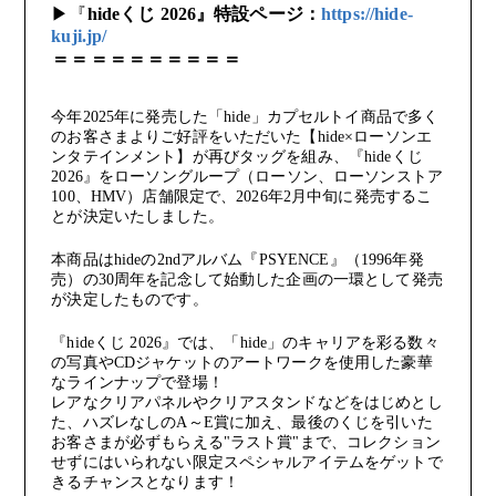
▶『
hideくじ 2026』特設ページ：
https://hide-
kuji.jp/
OTHER TAKES
＝＝＝＝＝＝＝＝＝＝
FC MOVIE
今年2025年に発売した「hide」カプセルトイ商品で多く
のお客さまよりご好評をいただいた【hide×ローソンエ
ンタテインメント】が再びタッグを組み、『hideくじ
2026』をローソングループ（ローソン、ローソンストア
STAFF BLOG
100、HMV）店舗限定で、2026年2月中旬に発売するこ
とが決定いたしました。
WALLPAPER
本商品はhideの2ndアルバム『PSYENCE』（1996年発
売）の30周年を記念して始動した企画の一環として発売
が決定したものです。
ARCHIVE
『hideくじ 2026』では、「hide」のキャリアを彩る数々
の写真やCDジャケットのアートワークを使用した豪華
なラインナップで登場！
レアなクリアパネルやクリアスタンドなどをはじめとし
た、ハズレなしのA～E賞に加え、最後のくじを引いた
お客さまが必ずもらえる"ラスト賞"まで、コレクション
せずにはいられない限定スペシャルアイテムをゲットで
きるチャンスとなります！