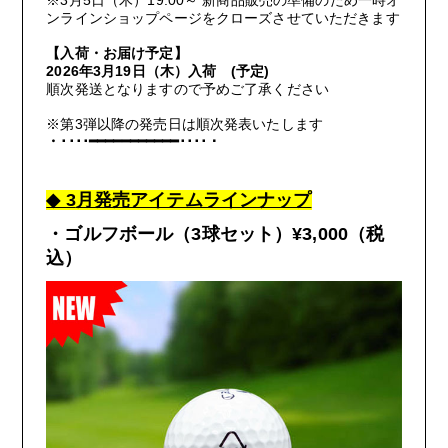
※
3
月
5
日（木）
19:00
～ 新商品販売の準備のため一時オ
ンラインショップページをクローズさせていただきます
JOIN
LOGIN
【入荷・お届け予定】
2026
年
3
月
19
日（木）入荷
(
予定
)
FC NEWS
順次発送となりますので予めご了承ください
※第
3
弾以降の発売日は順次発表いたします
・････
━━━━━━━━━━━
････・
OTHER TAKES
◆ 3
月発売アイテムラインナップ
FC MOVIE
・ゴルフボール（
3
球セット）
¥3,000
（税
込）
STAFF BLOG
WALLPAPER
ARCHIVE