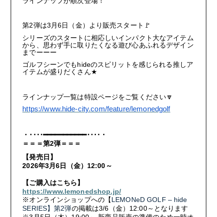
MUSIC VIDEO
ラインナップが順次登場！
第
2
弾は
3
月
6
日（金）より販売スタート
GOODS
🚩
シリーズのスタートに相応しいインパクト大なアイテム
から、思わず手に取りたくなる遊び心あふれるデザイン
までーーー
ゴルフシーンでも
hide
のスピリットを感じられる推しア
イテムが盛りだくさん
★
ラインナップ一覧は特設ページをご覧ください
🔽
https://www.hide-city.com/feature/lemonedgolf
・････
━━━━━━━━━━━
････・
＝＝＝第
2
弾＝＝＝
【発売日】
2026
年
3
月
6
日（金）
12:00
～
【ご購入はこちら】
https://www.lemonedshop.jp/
※オンラインショップへの【
LEMONeD GOLF – hide
FANCLUB MENU
SERIES
】
第
2
弾
の掲載は
3/6
（金）
12:00
～となります