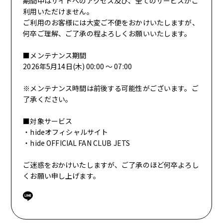
期間中はサイトへのアクセス及び、
全てのサービスがご
利用いただけません。
ご利用のお客様には大変ご不便をおかけいたしますが、
何卒ご理解、ご了承の程よろしくお願いいたします。
■メンテナンス期間
2026年5月14日(木) 00:00 ～ 07:00
FANCLUB MENU
※メンテナンス時間は前後する可能性がございます。
ご
了承ください。
JOIN
LOGIN
■対象サービス
・hideオフィシャルサイト
FC NEWS
・hide OFFICIAL FAN CLUB JETS
ご迷惑をおかけいたしますが、
ご了承のほど何卒よろし
OTHER TAKES
くお願い申し上げます。
FC MOVIE