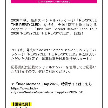
FC NEWS
OTHER TAKES
2026
REPSYCLE
年秋、最新スペシャルパッケージ『
THE REPSYCLED
4
』を携え、全国
都市を駆け抜ける
Zepp
hide with Spread Beaver Zepp Tour
ツアー「
FC MOVIE
2026 “REPSYCLE THE REPSYCLED”
」
始動！
STAFF BLOG
7/1
hide with Spread Beaver
（水）発売の
スペシャルパ
REPSYCLE THE REPSYCLED
ッケージ『
』をご購入い
ただいた方限定で、応募抽選券対象先行
がスタート
🚩
WALLPAPER
応募用紙に記載のシリアルナンバーを使用してご応募い
ただけますので、
ぜひご利用ください。
ARCHIVE
hide Memorial Day 2026
🔽
『
』特設サイトはこちら
https://www.hide-
city.com/feature/specialsite_zepptour2026_SB
【開催概要】