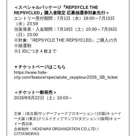
REPSYCLE THE
＜
スペシャルパッケージ『
REPSYCLED
』購入者限定
応募抽選券対象先行
＞
7
1
18:00
7
15
エントリー受付期間：
月
日（水）
～
月
日
23:59
（水）
7
18
15:00
7
26
当落発表・入金期間：
月
日（土）
～
月
日
23:00
（日）
※
:
REPSYCLE THE REPSYCLED
対象
『
』ご購入の方
※
抽選制
※
1 ID
につき４枚まで
🔽
チケットページはこちら
https://www.hide-
city.com/feature/specialsite_zepptour2026_SB_ticket
＜チケット一般発売＞
2026
8
22
10:00
年
月
日（土）
～
主催：
(
名古屋
)
サンデーフォークプロモーション
/ (
大阪
)
キョード
ー大阪
/ (
東京
)
クリエイティブマンプロダクション
/ (
福岡
)
キョー
ドー西日本
企画制作：
HEADWAX ORGANIZATION CO.,LTD. /
CITTA'WORKS