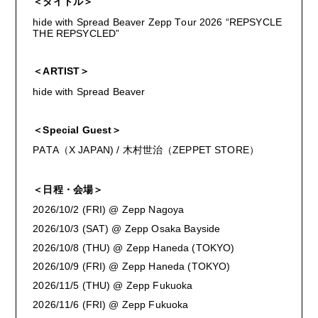
＜タイトル＞
hide with Spread Beaver Zepp Tour 2026 “REPSYCLE
THE REPSYCLED”
ARTIST
＜
＞
hide with Spread Beaver
Special Guest
＜
＞
PATA
X JAPAN) /
ZEPPET STORE
（
木村世治（
）
＜日程・会場＞
2026/10/2 (FRI) @ Zepp Nagoya
2026/10/3 (SAT) @ Zepp Osaka Bayside
2026/10/8 (THU) @ Zepp Haneda (TOKYO)
2026/10/9 (FRI) @ Zepp Haneda (TOKYO)
2026/11/5 (THU) @ Zepp Fukuoka
2026/11/6 (FRI) @ Zepp Fukuoka