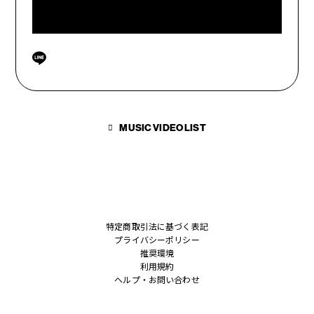
FANCLUB MENU
JOIN
LOGIN
MUSIC VIDEO LIST
FC NEWS
OTHER TAKES
特定商取引法に基づく表記
プライバシーポリシー
推奨環境
FC MOVIE
利用規約
ヘルプ・お問い合わせ
STAFF BLOG