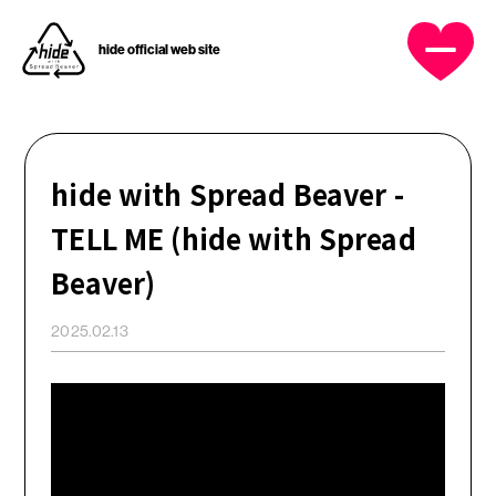
hide official web site
OFFICIAL MENU
HOME
NEWS
hide with Spread Beaver -
TELL ME (hide with Spread
PROFILE
Beaver)
DISCOGRAPHY
2025.02.13
MUSIC VIDEO
GOODS