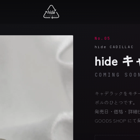
No.05
hide CADILLAC
hide
COMING SOO
キャデラックをモチー
ボルのひとつです。
発売日・価格・詳細仕様
GOODS SHOP 