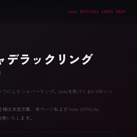
hide OFFICIAL GOODS SHOP
 キャデラックリング
N
フにしたシルバーリング。hideを形づくる6つのシン
は決定次第、本ページおよび hide OFFICIAL
にて発表いたします。