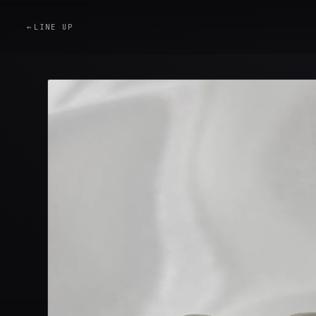
←
LINE UP