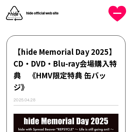
hide official web site
OFFICIAL MENU
HOME
【hide Memorial Day 2025】
NEWS
CD・DVD・Blu-ray会場購入特
典 《HMV限定特典 缶バッ
PROFILE
ジ》
DISCOGRAPHY
2025.04.28
MUSIC VIDEO