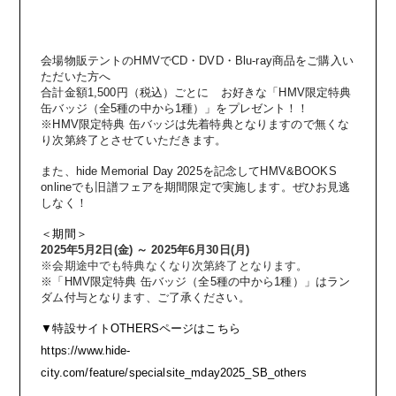
FC MOVIE
会場物販テントの
HMV
で
CD
・
DVD
・
Blu-ray
商品をご購入い
ただいた方へ
STAFF BLOG
合計金額
1,500
円（税込）ごとに お好きな「
HMV
限定特典
缶バッジ（全
5
種の中から
1
種）」をプレゼント！！
※
HMV
限定特典 缶バッジは先着特典となりますので無くな
WALLPAPER
り次第終了とさせていただきます。
また、
hide Memorial Day 2025
を記念して
HMV&BOOKS
online
でも旧譜フェアを期間限定で実施します。ぜひお見逃
ARCHIVE
しなく！
＜期間
＞
2025
年
5
月
2
日
(
金
)
～
2025
年
6
月
30
日
(
月
)
※会期途中でも特典なくなり次第終了となります。
※「
HMV
限定特典 缶バッジ（全
5
種の中から
1
種）」はラン
ダム付与となります、ご了承ください。
▼特設サイトOTHERSページはこちら
https://www.hide-
city.com/feature/specialsite_mday2025_SB_others