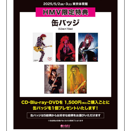
GOODS
FANCLUB MENU
JOIN
LOGIN
FC NEWS
OTHER TAKES